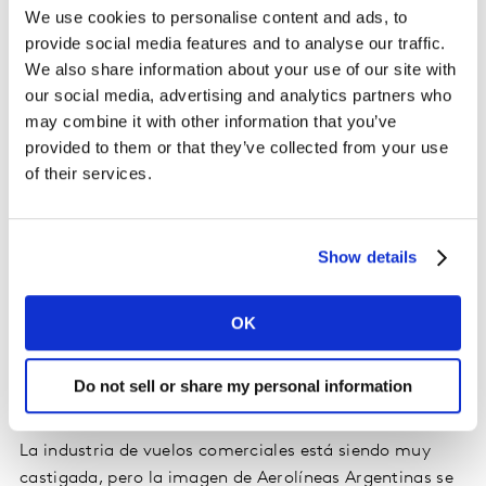
We use cookies to personalise content and ads, to
provide social media features and to analyse our traffic.
We also share information about your use of our site with
our social media, advertising and analytics partners who
may combine it with other information that you’ve
Mercado Libre modificó su logo y su claim, y con el
provided to them or that they’ve collected from your use
“codo a codo” se posiciona como la marca que más
of their services.
sorprende positivamente por su contribución a los
consumidores durante la cuarentena. Frente a la
preocupación de la gente, que luego de haberse
Show details
stockeado trató de evitar salir a hacer compras, hay un
40% de personas que dice que incrementará sus
compras online, lo que hace que el ecosistema de
OK
Mercado Libre gane aún más preponderancia. En
paralelo, Mercado Pago se posiciona como una
Do not sell or share my personal information
alternativa para transacciones “contactless”.
La industria de vuelos comerciales está siendo muy
castigada, pero la imagen de Aerolíneas Argentinas se