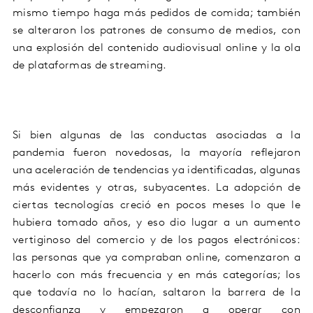
mismo tiempo haga más pedidos de comida; también
se alteraron los patrones de consumo de medios,
con
una explosión del contenido audiovisual online y la ola
de plataformas de streaming.
Si bien a
lgun
a
s
de l
a
s
co
nductas
asociad
a
s a la
pandemia fueron
novedos
a
s, la mayoría reflejaron
una
aceleración de
tendencias ya identificadas
, algunas
más evidentes y otras, subyacentes. La adopción de
ciertas tecnologías creció en pocos meses lo que le
hubiera tomado años, y eso dio lugar a un aumento
vertiginoso del comercio y de los pagos electrónicos:
l
a
s
personas
que ya compraban online, comenzaron a
hacerlo con más frecuencia y en más categorías; los
que todavía no lo hacían, saltaron la barrera de la
desconfianza y empezaron a operar con