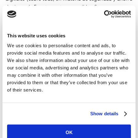
de tiempo). En este punto, es posible afirmar que no va
a haber una vuelta atrás: nuestras vidas van a ser cada
vez más digitales, y esto, a su vez, va a
ocasionar
cambios permanentes en el mundo laboral y
This website uses cookies
educativo
(más puestos de trabajo remotos y
We use cookies to personalise content and ads, to
formación no presencial)
, y en la forma en la cual los
provide social media features and to analyse our traffic.
consumidores interactúan con las marcas y las
We also share information about your use of our site with
instituciones.
our social media, advertising and analytics partners who
may combine it with other information that you’ve
provided to them or that they’ve collected from your use
of their services.
Analizando a los consumidores d
esde
el punto de vista
emocional, la incertidumbre generada por la amenaza
de la
pandemia
nos trajo
ansiedades, miedos,
Show details
angustias, sentimientos de vulnerabilidad y soledad
.
Frente a eso, desarrollamos estrategias defensivas
(dormir y leer más, meditar, hacer deportes o
OK