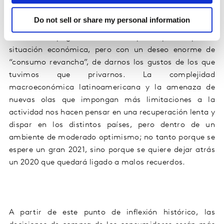
desarrollar hobbies) que probablemente
mantengamos
en
el
futuro cercano
. Terminamos el
2020
con un
Do not sell or share my personal information
altísimo
agotamiento mental y la necesidad de dar
vuelta
a
la página
, con mucha preocupación
por la
situación económica, pero con un deseo enorme de
“consumo revancha”
, de darnos los gustos de los que
tuvimos que privarnos
. La complejidad
macroeconómica
latinoamericana y la amenaza de
nuevas olas que impongan
más limitaciones a la
actividad
nos hace
n
pensar en una recuperación lenta y
dispar en los distintos países, pero dentro de un
ambiente de moderado optimismo; no tanto porque se
espere un gran 2021, sino porque se quiere dejar atrás
un 2020 que quedará
ligado
a malos recuerdos.
A partir de este punto de inflexión histórico
,
las