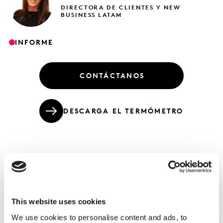
DIRECTORA DE CLIENTES Y NEW
BUSINESS LATAM
INFORME
CONTÁCTANOS
DESCARGA EL TERMÓMETRO
Datos interesantes resultaron de cruzar
las preocupaciones de los hogares vs el
consumo de la primera semana después
This website uses cookies
del brote
We use cookies to personalise content and ads, to