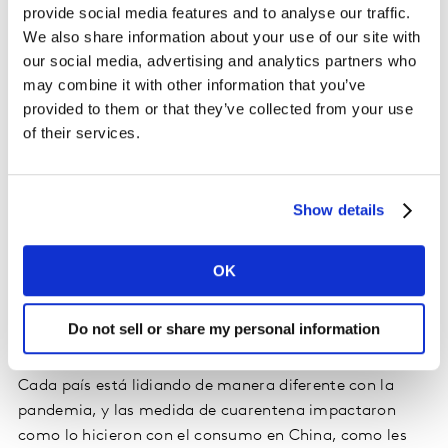
provide social media features and to analyse our traffic.
We also share information about your use of our site with
Los casos de COVID-19 aumentan en América Latina.
our social media, advertising and analytics partners who
En esta tercera edición pudimos cruzar las principales
may combine it with other information that you’ve
preocupaciones y percepciones de las personas con los
provided to them or that they’ve collected from your use
niveles de consumo de la primera semana justo
of their services.
después del brote.
La seguridad para ellos y sus familias es la principal
Show details
preocupación de las personas, aunque la escasez de
alimentos o la economía ya aparecen en países como
Perú y México. Al mismo tiempo, pudimos ver que la
OK
primera semana del brote, los países latinoamericanos
presentaron una curva de gasto similar con un pico,
Do not sell or share my personal information
destacando Brasil, Colombia y México.
Cada país está lidiando de manera diferente con la
pandemia, y las medida de cuarentena impactaron
como lo hicieron con el consumo en China, como les