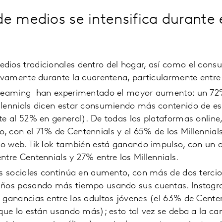
e medios se intensifica durante 
dios tradicionales dentro del hogar, así como el cons
tivamente durante la cuarentena, particularmente entre
treaming han experimentado el mayor aumento: un 72
llennials dicen estar consumiendo más contenido de es
te al 52% en general). De todas las plataformas online
, con el 71% de Centennials y el 65% de los Millenni
itio web. TikTok también está ganando impulso, con un
ntre Centennials y 27% entre los Millennials.
es sociales continúa en aumento, con más de dos terci
años pasando más tiempo usando sus cuentas. Instagr
 ganancias entre los adultos jóvenes (el 63% de Centen
 que lo están usando más); esto tal vez se deba a la ca