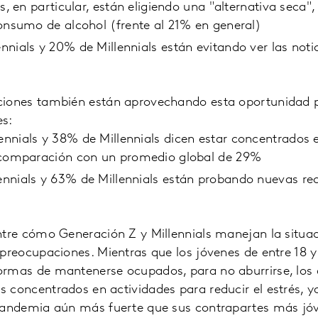
ls, en particular, están eligiendo una "alternativa seca
onsumo de alcohol (frente al 21% en general)
nials y 20% de Millennials están evitando ver las noti
ciones también están aprovechando esta oportunidad p
es:
nials y 38% de Millennials dicen estar concentrados e
 comparación con un promedio global de 29%
nnials y 63% de Millennials están probando nuevas re
ntre cómo Generación Z y Millennials manejan la situac
 preocupaciones. Mientras que los jóvenes de entre 18 
ormas de mantenerse ocupados, para no aburrirse, los 
 concentrados en actividades para reducir el estrés, y
 pandemia aún más fuerte que sus contrapartes más jó