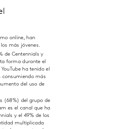
el
umo online, han
 los más jóvenes.
% de Centennials y
ta forma durante el
, YouTube ha tenido el
als consumiendo más
 aumento del uso de
os (68%) del grupo de
am es el canal que ha
nials y el 49% de los
ntidad multiplicada