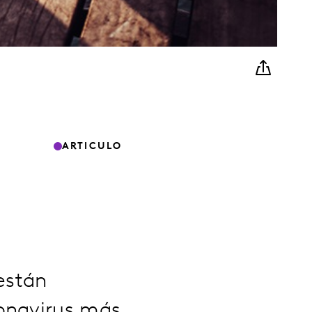
ARTICULO
están
ronavirus más