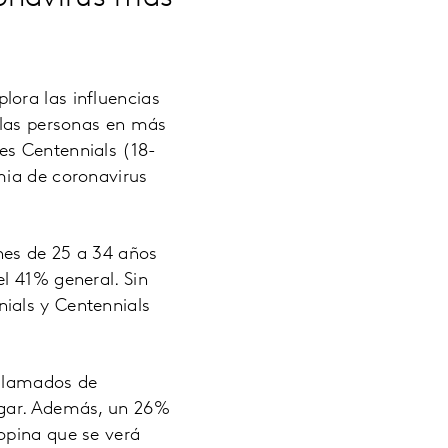
xplora las influencias
e las personas en más
es Centennials (18-
mia de coronavirus
enes de 25 a 34 años
l 41% general. Sin
ials y Centennials
 llamados de
ogar. Además, un 26%
opina que se verá