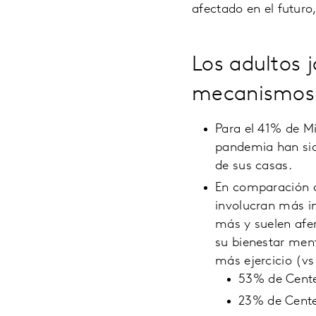
afectado en el futuro
Los adultos 
mecanismos p
Para el 41% de Mi
pandemia han sido 
de sus casas.
En comparación co
involucran más i
más y suelen afe
su bienestar ment
más ejercicio (v
53% de Cente
23% de Cente