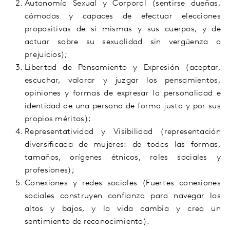
A
utonomía
S
exual y
C
orporal (sentirse dueñas,
cómodas y capaces de efectuar elecciones
propositi
v
as de sí mismas y sus cuerpos
, y de
a
ctuar sobre su se
x
ualidad sin ve
rgü
enza o
prejuicios)
;
Li
bertad de
P
ensamiento y
E
xpresión
(
aceptar,
escuchar, valorar y juzgar los pensamientos,
opiniones y formas de expresar la personalidad e
identidad de una persona de forma justa y por sus
propios méritos
);
R
epresentatividad y
V
isibilidad (
representación
diversificada de mujeres
:
de todas las formas,
tamaños, orígenes étnicos, roles sociales y
profesiones)
;
C
onexiones
y redes sociales (
Fuertes conexiones
sociales construyen confianza para navegar los
altos y bajos, y la vida cambia y crea un
sentimiento de reconocimiento
)
.