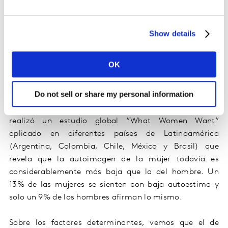
importante en el rol de la mujer
actualmente y seguirá
cobrando fuerza
durante los próximos años
. Es por esto
que es
esencial que éstas trabajen hacia un camino que
Show details
promueva la inclusión, la igualdad y la diversidad para
favorecer un cambio notable en la sociedad
OK
latinoamericana.
Resultados de las mujeres en Latinoamérica
Do not sell or share my personal information
Kantar, agencia líder mundial de consultoría e
insights
,
realizó un estudio global “
What
Women
Want
”
aplicado en diferentes países de Latinoamérica
(Argentina, Colombia, Chile, México y Brasil) que
revela que la autoimagen de la mujer todavía es
considerablemente más baja que la del hombre. Un
13% de las mujeres se sienten con baja autoestima y
solo un 9% de los hombres afirman lo mismo.
Sobre los
factores determinantes,
vemos que el de