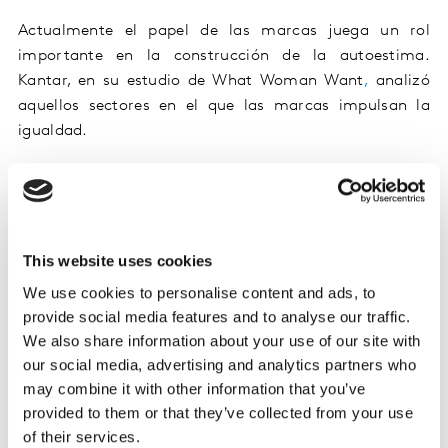
Actualmente el papel de las marcas juega un rol
importante en la construcción de la autoestima.
Kantar, en su estudio de
What
Woman
Want
,
analizó
aquellos sectores en el que las marcas impulsan la
igualdad
.
Las marcas de alimentos, salud y tecnología
s con las
que las mujeres colombianas sienten
más
como
aliadas.
This website uses cookies
Las marcas de alimentos, productos de salud y
We use cookies to personalise content and ads, to
tecnología son consideradas, por hombres y mujeres en
provide social media features and to analyse our traffic.
la encuesta, como las marcas que más impulsan la
We also share information about your use of our site with
igual entre hombres y mujeres, y las que menos
our social media, advertising and analytics partners who
cerveza, productos del hogar y belleza.
may combine it with other information that you’ve
provided to them or that they’ve collected from your use
La
comunicación de las marcas
tiene
un peso muy
of their services.