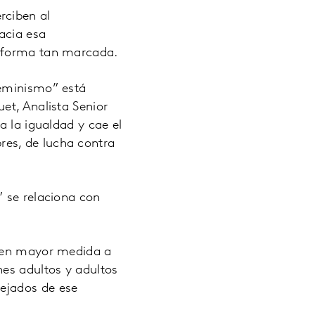
rciben al
acia esa
e forma tan marcada.
feminismo” está
et, Analista Senior
a la igualdad y cae el
es, de lucha contra
” se relaciona con
o en mayor medida a
nes adultos y adultos
ejados de ese