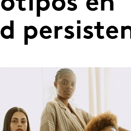
eotipos en
d persiste