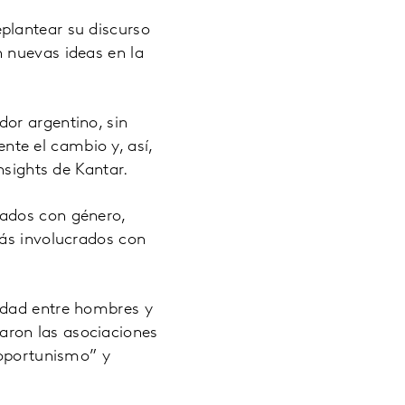
plantear su discurso
 nuevas ideas en la
or argentino, sin
te el cambio y, así,
nsights de Kantar.
nados con género,
más involucrados con
ldad entre hombres y
aron las asociaciones
“oportunismo” y