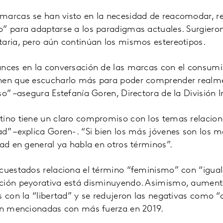
marcas se han visto en la necesidad de reacomodar, re
o” para adaptarse a los paradigmas actuales. Surgieron
taria, pero aún continúan los mismos estereotipos.
ances en la conversación de las marcas con el consumid
nen que escucharlo más para poder comprender realmen
so” –asegura Estefanía Goren, Directora de la División I
tino tiene un claro compromiso con los temas relacio
d” –explica Goren-. “Si bien los más jóvenes son los 
dad en general ya habla en otros términos”.
ncuestados relaciona el término “feminismo” con “igua
ción peyorativa está disminuyendo. Asimismo, aument
s con la “libertad” y se redujeron las negativas como 
ron mencionadas con más fuerza en 2019.