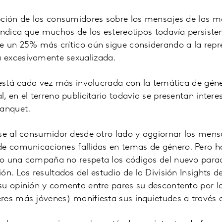
pción de los consumidores sobre los mensajes de las m
indica que muchos de los estereotipos todavía persiste
e un 25% más crítico aún sigue considerando a la repr
 excesivamente sexualizada.
 está cada vez más involucrada con la temática de gén
, en el terreno publicitario todavía se presentan intere
tanquet.
rse al consumidor desde otro lado y aggiornar los mens
de comunicaciones fallidas en temas de género. Pero ho
o una campaña no respeta los códigos del nuevo para
ón. Los resultados del estudio de la División Insights d
su opinión y comenta entre pares su descontento por la
es más jóvenes) manifiesta sus inquietudes a través de