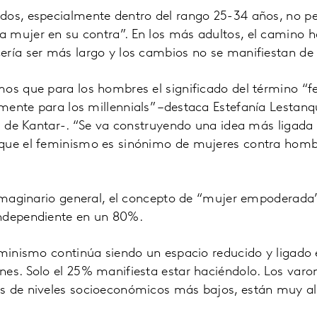
dos, especialmente dentro del rango 25-34 años, no pe
 mujer en su contra”. En los más adultos, el camino h
ería ser más largo y los cambios no se manifiestan d
mos que para los hombres el significado del término “
ente para los millennials” –destaca Estefanía Lestanqu
ts de Kantar-. “Se va construyendo una idea más ligada 
que el feminismo es sinónimo de mujeres contra hombr
 imaginario general, el concepto de “mujer empoderada
ndependiente en un 80%.
feminismo continúa siendo un espacio reducido y ligad
es. Solo el 25% manifiesta estar haciéndolo. Los varo
s de niveles socioeconómicos más bajos, están muy al