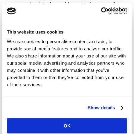
Las oportunidades están, sólo hay que tener
los ojos bien abiertos
This website uses cookies
Sin embargo, para conseguir trazar ese nuevo camino
con cierta claridad, es necesario haber prestado
We use cookies to personalise content and ads, to
atención -con los ojos y la mente en abierto- a los
provide social media features and to analyse our traffic.
cambios de hábitos, a los nuevos comportamientos de
We also share information about your use of our site with
los consumidores y, en base a eso, a las oportunidades
our social media, advertising and analytics partners who
que puedan presentarse.
may combine it with other information that you’ve
provided to them or that they’ve collected from your use
of their services.
Los momentos de crisis son oportunidades de
crecimiento para quienes lo sepan aprovechar. El
contexto social y económico abre el camino a una
Show details
evolución de comportamientos, actitudes y
necesidades que repercuten en oportunidades de lanzar
OK
innovaciones