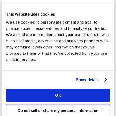
This website uses cookies
We use cookies to personalise content and ads, to
provide social media features and to analyse our traffic.
We also share information about your use of our site with
our social media, advertising and analytics partners who
may combine it with other information that you’ve
provided to them or that they’ve collected from your use
of their services.
En cuanto al resto de las marcas La Moderna (6), Pepsi
(7), La Costeña (8), Nescafé (9) y Knorr (10) siguen
dentro del Top 10 del ranking nacional con la misma
Show details
posición del año pasado.
OK
Do not sell or share my personal information