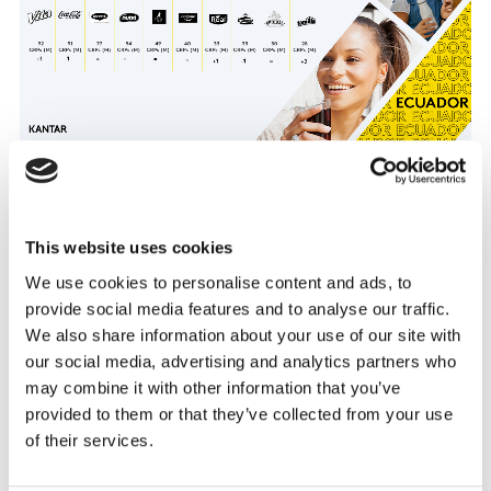
Este año Plumrose y Cris-Sal ingresan al listado, ya que
This website uses cookies
se amplió el espectro de categorías, ocupando el
We use cookies to personalise content and ads, to
octavo y noveno lugar respectivamente.
provide social media features and to analyse our traffic.
We also share information about your use of our site with
Hay mucha más competencia y un entorno más
our social media, advertising and analytics partners who
retador. Lo cual ha hecho que el 62% de las marcas
may combine it with other information that you’ve
sufran contracción, mientras el 38% están en
provided to them or that they’ve collected from your use
crecimiento. Esto obligará a las marcas que tengan que
of their services.
reinventarse y empujar la innovación como su
estrategia de crecimiento.