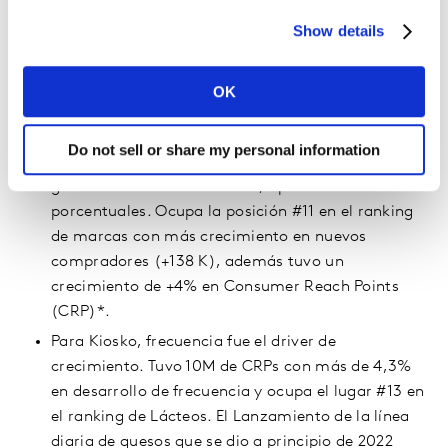
Show details
Aspectos destacados del rendimiento de las
marcas en Ecuador
OK
Palma de Oro se fortalece desde sus propios
hogares, que incrementan consumo con foco en la
Do not sell or share my personal information
Región de la Costa. Tiene 99% de penetración, una
ganancia anual de más de 3,8 puntos
porcentuales. Ocupa la posición #11 en el ranking
de marcas con más crecimiento en nuevos
compradores (+138 K), además tuvo un
crecimiento de +4% en Consumer Reach Points
(CRP)*.
Para Kiosko, frecuencia fue el driver de
crecimiento. Tuvo 10M de CRPs con más de 4,3%
en desarrollo de frecuencia y ocupa el lugar #13 en
el ranking de Lácteos. El Lanzamiento de la línea
diaria de quesos que se dio a principio de 2022