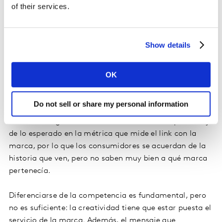
of their services.
los consumidores tuvieran mayor predisposición a
elegir las marcas que se estaban publicitando. ¿Por qué
las piezas más creativas no están trabajando a favor
Show details
de las marcas? De acuerdo con nuestros análisis, la
gran mayoría se destacan por ser campañas diferentes
y que llaman la atención de la audiencia. Es más, tiene
OK
elementos creativos fuertes que despiertan emociones
positivas. Pero, finalmente, fallan en un aspecto clave:
Do not sell or share my personal information
la asociación con la marca. Más de la mitad de los
comerciales ganadores evaluados funcionan por debajo
de lo esperado en la métrica que mide el link con la
marca, por lo que los consumidores se acuerdan de la
historia que ven, pero no saben muy bien a qué marca
pertenecía.
Diferenciarse de la competencia es fundamental, pero
no es suficiente: la creatividad tiene que estar puesta el
servicio de la marca. Además, el mensaje que