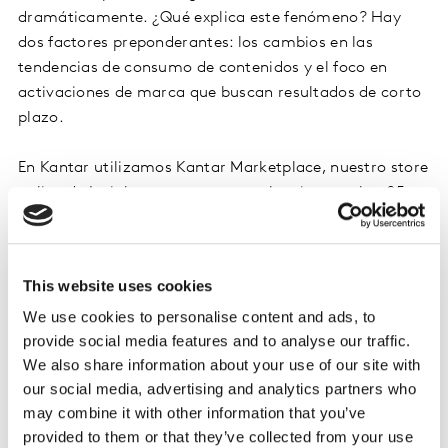
dramáticamente. ¿Qué explica este fenómeno? Hay
dos factores preponderantes: los cambios en las
tendencias de consumo de contenidos y el foco en
activaciones de marca que buscan resultados de corto
plazo.
En Kantar utilizamos Kantar Marketplace, nuestro store
online de Insights, para correr evaluaciones sobre 25
campañas que fueron premiadas en el último festival
de Cannes. Esos hallazgos los comparamos con
nuestra database global de resultados, con más de
This website uses cookies
200,000 campañas evaluadas.
We use cookies to personalise content and ads, to
provide social media features and to analyse our traffic.
Los resultados fueron sorprendentes: sólo 6 de esos 25
We also share information about your use of our site with
comerciales ganadores se ubicaban dentro del 30% de
our social media, advertising and analytics partners who
comerciales más efectivos en la contribución al Brand
may combine it with other information that you’ve
Power. Dicho de otra forma, el 75% de las piezas
provided to them or that they’ve collected from your use
ganadores no estaban haciendo lo suficiente para que