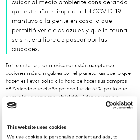
cuidar al medio ambiente considerando
que este año el impacto del COVID-19
mantuvo a la gente en casa lo que
permitió ver cielos azules y que la fauna
se sintiera libre de pasear por las
ciudades.
Por lo anterior, los mexicanos están adoptando
acciones más amigables con el planeta, así que lo que
hacen es llevar bolsa a la hora de hacer sus compras
68% siendo que el año pasado fue de 33% por lo que
aumentó un poco más del doble. Otra acción que
incrementó de 44% a 64% fue el uso de botellas
rellenables, así como los que prefieren este tipo
de productos de 39% a 60%. También destacaron los
This website uses cookies
que eligen bolsa de papel cuando van al super de 19% a
57%, así como los usan un termo para las bebidas
We use cookies to personalise content and ads, to