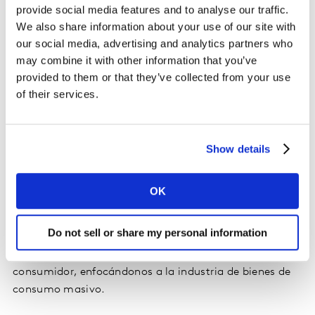
calientes, 17% a 50%.
provide social media features and to analyse our traffic.
We also share information about your use of our site with
our social media, advertising and analytics partners who
“Como vemos en México están cambiando los hábitos
may combine it with other information that you’ve
para cuidar el medio ambiente, se puede decir que hay
provided to them or that they’ve collected from your use
más conciencia respecto a esto y aunque en otros
of their services.
países están muy avanzados con otro tipo de acciones
los mexicanos se están comprometiendo y eso habla
mucho del interés que tienen para cuidar al planeta”,
Show details
explicó Adrián Ávalos, Gerente de Estudios Especiales
de la División Worldpanel de Kantar México.
OK
Es importante mencionar que los fabricantes juegan un
papel importante, de acuerdo con los encuestados,
Do not sell or share my personal information
para evitar que se siga dañado al planeta por lo que las
acciones que hagan serán bien vistas por el
consumidor, enfocándonos a la industria de bienes de
consumo masivo.