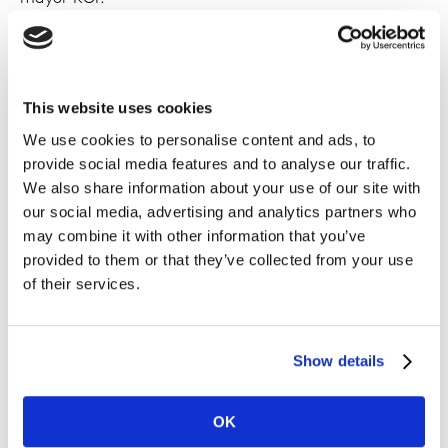
Aprovecha
insights
y datos preexistentes
Combinamos nuestro conocimiento del
This website uses cookies
comportamiento humano y el funcionamiento de las
We use cookies to personalise content and ads, to
marcas con datos preexistentes para que puedas
provide social media features and to analyse our traffic.
tomar las decisiones más inteligentes rápidamente.
We also share information about your use of our site with
our social media, advertising and analytics partners who
Cómo impactan los medios en los
drivers
de
may combine it with other information that you’ve
marca
provided to them or that they’ve collected from your use
of their services.
Identificamos y optimizamos los componentes del mix
de medios que repercuten en la percepción de marca
para que tengas alcanzar con éxito tus objetivos de
Show details
equity
.
OK