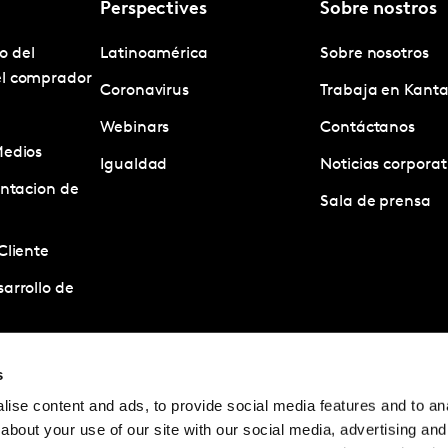
Perspectives
Sobre nostros
o del
Latinoamérica
Sobre nosotros
el comprador
Coronavirus
Trabaja en Kanta
Webinars
Contáctanos
Medios
Igualdad
Noticias corporat
entacion de
Sala de prensa
Cliente
arrollo de
estigacion
s
ise content and ads, to provide social media features and to anal
acion de
about your use of our site with our social media, advertising and