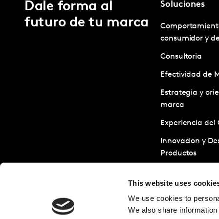
Dale forma al
Soluciones
futuro de tu marca
Comportamient
consumidor y d
Consultoria
Efectividad de 
Estrategia y ori
marca
Experiencia del 
Innovacion y Des
Productos
Servicios de Inv
This website uses cookie
Sostenibilidad
We use cookies to personal
Tests y Optimiz
We also share information 