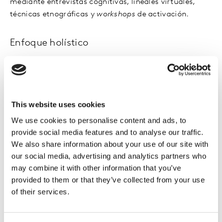
mediante entrevistas cognitivas, lineales virtuales,
técnicas etnográficas y
workshops
de activación.
Enfoque holístico
Combinamos enfoques cualitativos y cuantitativos con
otras fuentes de datos para ayudarte a impulsar el
crecimiento de tu marca o categoría.
This website uses cookies
Insights
multiculturales
We use cookies to personalise content and ads, to
provide social media features and to analyse our traffic.
Gracias a nuestros
insights
de alcance multicultural
We also share information about your use of our site with
disponemos de un íntimo conocimiento humano de
our social media, advertising and analytics partners who
más de 80 mercados para ayudarte a influenciar las
may combine it with other information that you’ve
decisiones de compra de los consumidores.
provided to them or that they’ve collected from your use
of their services.