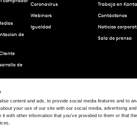
el comprador
Coronavirus
Trabaja en Kanta
Webinars
Contáctanos
Medios
Igualdad
Noticias corporat
entacion de
Sala de prensa
Cliente
arrollo de
estigacion
s
ise content and ads, to provide social media features and to anal
acion de
about your use of our site with our social media, advertising and
t with other information that you’ve provided to them or that the
ices.
© Kantar Group and Affiliate