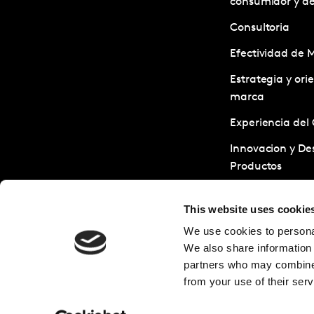
consumidor y d
Consultoria
Efectividad de 
Estrategia y ori
marca
Experiencia del 
Innovacion y Des
Productos
Servicios de Inv
This website uses cookie
Sostenibilidad
We use cookies to personal
Tests y Optimiz
We also share information 
creatividades
partners who may combine i
from your use of their serv