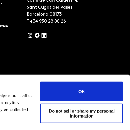
Camí de Can Calders, 4,
r
Sant Cugat del Vallès
Barcelona
08173
T
+34 930 28 80 26
ivas
OK
yse our traffic.
 analytics
y’ve collected
Do not sell or share my personal
information
s 2024
Términos y condiciones
Cookies y política de privacidad