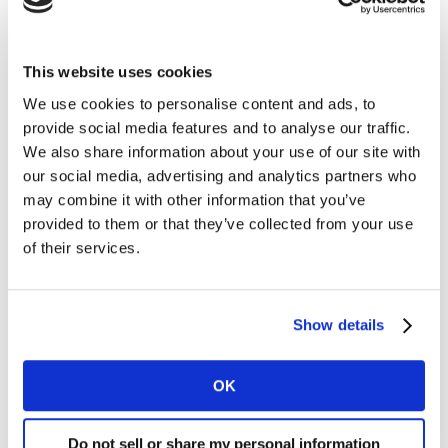
1.900
This website uses cookies
We use cookies to personalise content and ads, to
compañías
provide social media features and to analyse our traffic.
We also share information about your use of our site with
our social media, advertising and analytics partners who
may combine it with other information that you’ve
provided to them or that they’ve collected from your use
of their services.
Características principales
Orientado a la acción
Show details
Asesoramiento de líderes mundiales en experiencia de
cliente y aprendizajes con la mayor base de datos de
OK
referencia en materia de experiencia de cliente
(benchmarks).
Do not sell or share my personal information