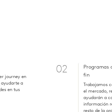
02
Programas de
fin
r journey
en
 ayudarte a
Trabajamos co
ades en tus
el mercado, r
ayudarán a co
información re
resto de la or