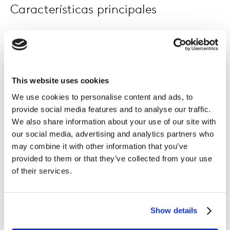
Características principales
Descubre la conexión entre la TV y las redes
sociales
Optimiza tu planificación para alcanzar a los usuarios
This website uses cookies
que interactúan con tu contenido en redes sociales.
We use cookies to personalise content and ads, to
provide social media features and to analyse our traffic.
Monitoriza la conversación social
We also share information about your use of our site with
our social media, advertising and analytics partners who
Descubre sobre qué contenido y canales se está
may combine it with other information that you’ve
hablando, los trending topics y los programas más
provided to them or that they’ve collected from your use
populares en las redes.
of their services.
Demuestra el valor de tu programación
Estos datos de audiencia complementan el análisis del
Show details
rendimiento de tu contenido y te muestran el valor