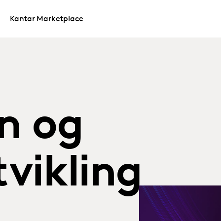
Kantar Marketplace
n og
vikling