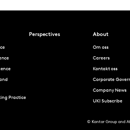
Perspectives
About
nce
Om oss
gence
Careers
igence
Kontakt oss
 and
Corporate Gover
Company News
ing Practice
UKI Subscribe
© Kantar Group and Af