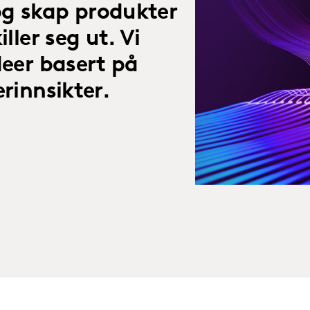
og skap produkter
ller seg ut. Vi
deer basert på
erinnsikter.