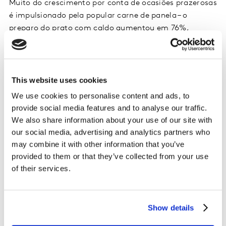
Muito do crescimento por conta de ocasiões prazerosas
é impulsionado pela popular carne de panela – o
preparo do prato com caldo aumentou em 76%,
enquanto com temperos prontos cresceu 62%. A alta
se dá tanto por ser um item que vem apresentando
redução no preço após forte alta no ano passado,
quanto por ser a proteína animal mais consumida
This website uses cookies
pelos brasileiros.
We use cookies to personalise content and ads, to
Quem consome caldos e temperos prontos?
provide social media features and to analyse our traffic.
We also share information about your use of our site with
our social media, advertising and analytics partners who
Ainda é válido destacar que os caldos são mais
may combine it with other information that you’ve
consumidos pela Classe C e pelas faixas etárias até 15
provided to them or that they’ve collected from your use
anos de idade e de 35 a 49 anos de idade. Os temperos
of their services.
prontos, por sua vez, são a preferência da Classe A e do
público acima de 50 anos de idade e de 16 a 24 anos de
idade.
Show details
O fato de as duas categorias atingirem consumidores