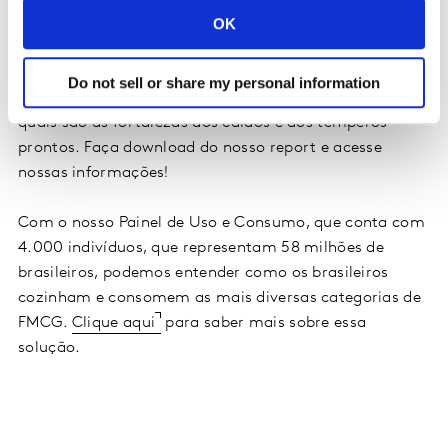
diferentes, faz com que sejam complementares na
OK
hora do preparo de alimentos, uma categoria suprindo
o espaço que a outra deixa nos diferentes perfis. Para
Do not sell or share my personal information
não deixar de atingir nenhum consumidor, entenda
quais são as fortalezas dos caldos e dos temperos
prontos. Faça download do nosso report e acesse
nossas informações!
Com o nosso Painel de Uso e Consumo, que conta com
4.000 indivíduos, que representam 58 milhões de
brasileiros, podemos entender como os brasileiros
cozinham e consomem as mais diversas categorias de
FMCG.
Clique aqui
para saber mais sobre essa
solução.