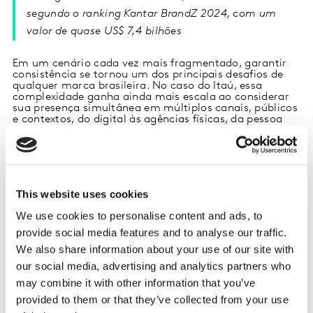
segundo o ranking Kantar BrandZ 2024, com um
valor de quase US$ 7,4 bilhões
Em um cenário cada vez mais fragmentado, garantir
consistência se tornou um dos principais desafios de
qualquer marca brasileira. No caso do Itaú, essa
complexidade ganha ainda mais escala ao considerar
sua presença simultânea em múltiplos canais, públicos
e contextos, do digital às agências físicas, da pessoa
física ao corporativo.
Em 2024, o Itaú chegou ao topo do ranking do
Kantar
BrandZ Brasil
, com um valor de quase US$ 7,4 bilhões.
Na época da divulgação dos top 50, conversei com
This website uses cookies
André Salles de Azevedo, superintendente de marketing
do banco.
We use cookies to personalise content and ads, to
provide social media features and to analyse our traffic.
Nesse bate-papo, ele fala sobre a importância de uma
We also share information about your use of our site with
obsessão genuína pelo cliente e de um entendimento
profundo da essência da marca como alicerces para
our social media, advertising and analytics partners who
campanhas relevantes. Mais do que criatividade, Salles
may combine it with other information that you’ve
acredita que o processo exige respeito ao legado e
clareza sobre os limites e territórios que definem o
provided to them or that they’ve collected from your use
Itaú.