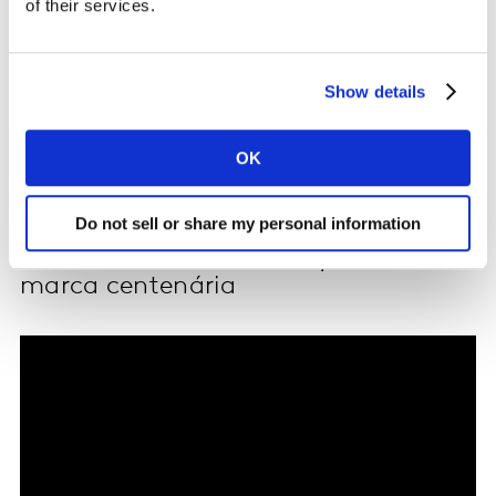
of their services.
A entrevista também aborda o movimento estratégico
“Feito de Futuro”, lançado como marco inicial das
comemorações do centenário do banco. A iniciativa
Show details
refletiu uma combinação poderosa entre honrar o
passado e se manter aberto à transformação.
OK
Confira abaixo o vídeo completo da entrevista.
Do not sell or share my personal information
Itaú fala sobre a construção de uma
marca centenária