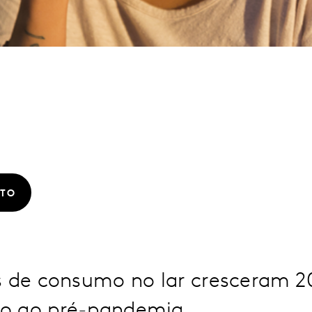
ATO
s de consumo no lar cresceram
o ao pré-pandemia