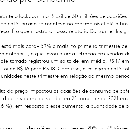
rante o lockdown no Brasil de 30 milhões de ocasiõe
 de café torrado se manteve no mesmo nível até o fi
ço. É o que mostra o nosso relatório
Consumer Insigh
 está mais caro – 59% a mais no primeiro trimestre de
o anterior -, o que levou a uma retração em vendas 
café torrado registrou um salto de, em média, R$ 17 em
l foi de R$ 16 para R$ 18. Com isso, a categoria café s
nidades neste trimestre em relação ao mesmo perío
a do preço impactou as ocasiões de consumo de café
ueda em volume de vendas no 2º trimestre de 2021 e
9,6 %), em resposta a esse aumento, a quantidade de o
 semanal de café em casa cresceu 20% no 4º trimes