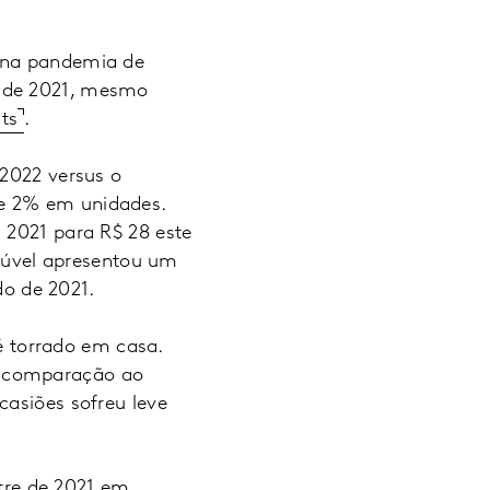
s na pandemia de
m de 2021, mesmo
ts
.
 2022 versus o
de 2% em unidades.
 2021 para R$ 28 este
olúvel apresentou um
do de 2021.
 torrado em casa.
m comparação ao
casiões sofreu leve
tre de 2021 em