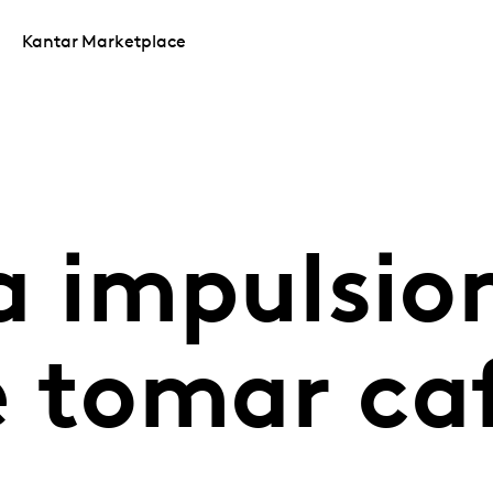
Kantar Marketplace
 impulsio
e tomar ca