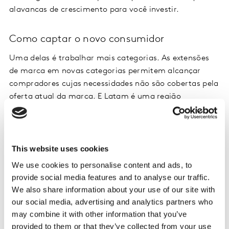
alavancas de crescimento para você investir.
Como captar o novo consumidor
Uma delas é trabalhar mais categorias. As extensões
de marca em novas categorias permitem alcançar
compradores cujas necessidades não são cobertas pela
oferta atual da marca. E Latam é uma região
especialmente benéfica para isso: sete dos 10 mercados
mais propícios ao crescimento da penetração estão
localizados aqui. Ao mesmo tempo em que isso
representa uma oportunidade, é também um reflexo
This website uses cookies
do comportamento do consumidor atual, que está
We use cookies to personalise content and ads, to
constantemente em busca de novas alternativas de
provide social media features and to analyse our traffic.
consumo.
We also share information about your use of our site with
our social media, advertising and analytics partners who
Assista ao vídeo e nos procure para explorar os
may combine it with other information that you’ve
detalhes da sua categoria. Temos os insights para
provided to them or that they’ve collected from your use