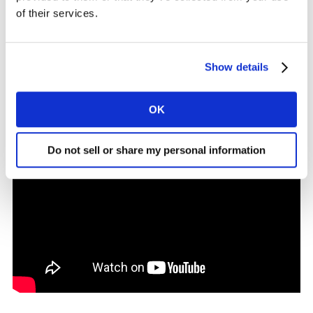
ajudá-lo a se conectar com mais compradores e se
of their services.
destacar neste momento de recuperação latina.
Show details
OK
Do not sell or share my personal information