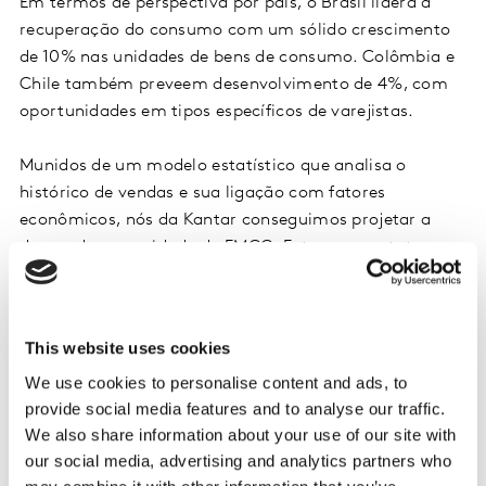
Em termos de perspectiva por país, o Brasil lidera a
recuperação do consumo com um sólido crescimento
de 10% nas unidades de bens de consumo. Colômbia e
Chile também preveem desenvolvimento de 4%, com
oportunidades em tipos específicos de varejistas.
Munidos de um modelo estatístico que analisa o
histórico de vendas e sua ligação com fatores
econômicos, nós da Kantar conseguimos projetar a
demanda por unidade de FMCG. Entre em contato
conosco para entender essas tendências de mercado
emergentes e desenvolver estratégias eficazes para
capitalizá-las.
This website uses cookies
We use cookies to personalise content and ads, to
Quero me aprofundar neste tema:
Relatório em Inglês
provide social media features and to analyse our traffic.
We also share information about your use of our site with
our social media, advertising and analytics partners who