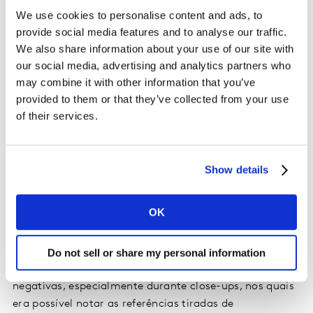
We use cookies to personalise content and ads, to
Em muitos casos, os elementos visuais produzidos por
provide social media features and to analyse our traffic.
IA, especialmente quando tentam reproduzir seres
We also share information about your use of our site with
humanos, parecem bem próximos à realidade, mas não
our social media, advertising and analytics partners who
totalmente. E é esse
“quase”
que é crítico, acionando
may combine it with other information that you’ve
aquele efeito de estranhamento no qual rostos e corpos
provided to them or that they’ve collected from your use
gerados pela IA geram incômodo instintivo.
of their services.
Um estudo conduzido com o e-commerce Allegro
Show details
ilustra isso com perfeição. Dois filmes idênticos foram
testados, alterando apenas o estilo de visualização via
IA: a versão
gráfica
, com estética de animatic e uma
OK
versão
hiper-realista
, com simulação de vídeo real.
Do not sell or share my personal information
A versão hiper-realista gerou muito mais reações
negativas, especialmente durante close-ups, nos quais
era possível notar as referências tiradas de