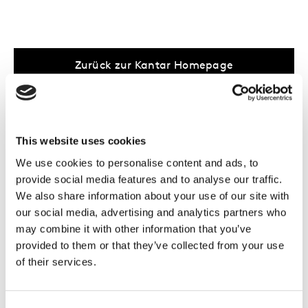
Zurück zur Kantar Homepage
...oder werfen Sie einen Blick in unsere
This website uses cookies
Areas of Expertise
, was wir in
Ihrer
We use cookies to personalise content and ads, to
Branche
anbieten oder auf die
neuesten
provide social media features and to analyse our traffic.
Inspiration-Beiträge
unserer Expertinnen
We also share information about your use of our site with
und Experten bei Kantar.
our social media, advertising and analytics partners who
may combine it with other information that you’ve
Sie brauchen Hilfe?
Kontaktieren Sie uns
.
provided to them or that they’ve collected from your use
of their services.