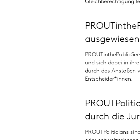
Gleichberechtigung le
PROUTinthePu
ausgewiesen
PROUTinthePublicServi
und sich dabei in ihr
durch das Anstoßen v
Entscheider*innen.
PROUTPolitic
durch die Ju
PROUTPoliticians sin