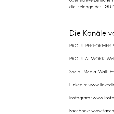
oder schweizerischen 
die Belange der LGBT
Die Kanäle 
PROUT PERFORMER-We
PROUT AT WORK-Web
Social-Media-Wall:
h
LinkedIn:
www.linked
Instagram:
www.inst
Facebook:
www.face