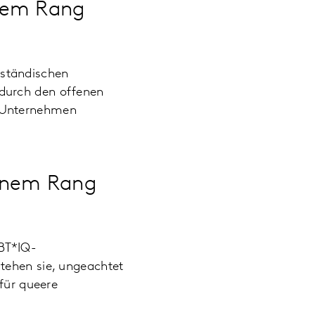
nem Rang
lständischen
 durch den offenen
m Unternehmen
senem Rang
BT*IQ-
tehen sie, ungeachtet
 für queere