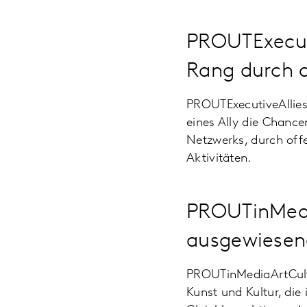
PROUTExecuti
Rang durch d
PROUTExecutiveAllies
eines Ally die Chance
Netzwerks, durch of
Aktivitäten.
PROUTinMedia
ausgewiesen
PROUTinMediaArtCult
Kunst und Kultur, die