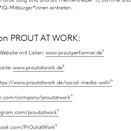
Politik tätig sind und als Thementreiber*n, Stimme und/
*IQ-Mitbürger*innen eintreten.
von PROUT AT WORK:
bsite mit Listen:
www.proutperformer.de
site:
www.proutatwork.de
ttps://www.proutatwork.de/social-media-wall/
in.com/company/proutatwork
agram.com/proutatwork
book.com/PrOutatWork