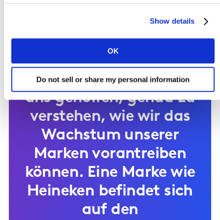
einem
Markensteuerungssyste
Show details
m und an einer
OK
sinnvollen
Differenzierung. Das hat
Do not sell or share my personal information
uns geholfen, genau zu
verstehen, wie wir das
Wachstum unserer
Marken vorantreiben
können. Eine Marke wie
Heineken befindet sich
auf den