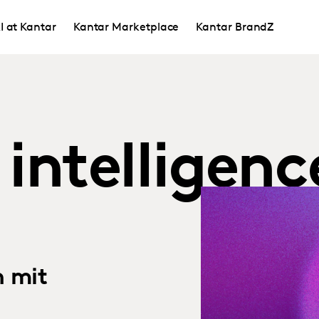
I at Kantar
Kantar Marketplace
Kantar BrandZ
 intelligenc
 mit