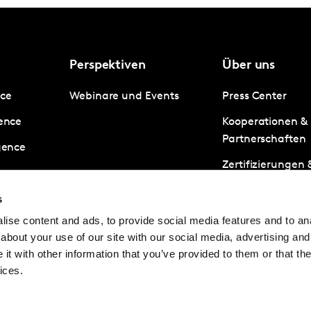
Perspektiven
Über uns
nce
Webinare und Events
Press Center
gence
Kooperationen &
Partnerschaften
igence
Zertifizierungen
Datenschutz &
s
Informationssich
ise content and ads, to provide social media features and to anal
Inklusion und Viel
about your use of our site with our social media, advertising and
Kantar
t with other information that you’ve provided to them or that the
ices.
© Kantar Group and Affiliates 20