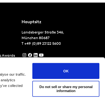
Hauptsitz
Landsberger Straße 346,
München
80687
T
+49 (0)89 23122 5600
 & Awards
erheit
OK
yse our traffic.
falt bei
 analytics
y’ve collected
Do not sell or share my personal
information
26
Terms and Conditions
Cookies and privacy policy
Impressum