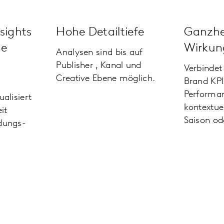
sights
Hohe Detailtiefe
Ganz­he
ge
Wirkun
Analysen sind bis auf
Publisher , Kanal und
Verbindet 
Creative Ebene möglich.
Brand KPI
Performa
ualisiert
kontextuel
it
Saison od
idungs­