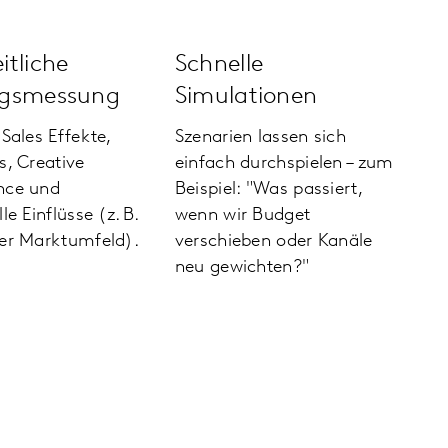
itliche
Schnelle
gs­messung
Simulationen
Sales Effekte,
Szenarien lassen sich
s, Creative
einfach durch­spielen – zum
nce und
Beispiel: "Was passiert,
le Einflüsse (z. B.
wenn wir Budget
er Marktumfeld).
verschieben oder Kanäle
neu gewichten?"