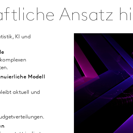
ftliche Ansatz hi
istik, KI und
le
i komplexen
ten.
nuierliche Modell
leibt aktuell und
Budgetverteilungen.
en