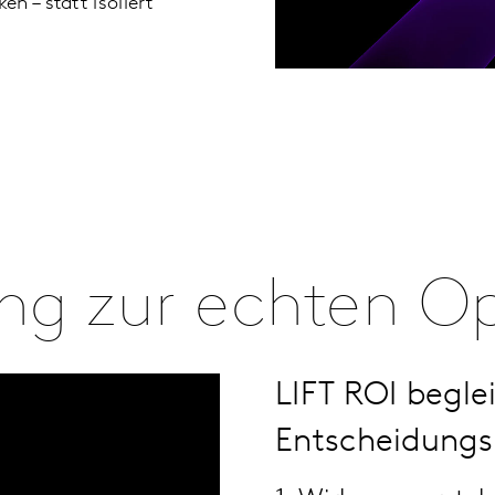
en – statt isoliert
ng zur echten O
LIFT ROI begl
Entscheidungs