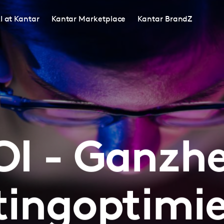
I at Kantar
Kantar Marketplace
Kantar BrandZ
OI - Ganzhe
ingoptimi