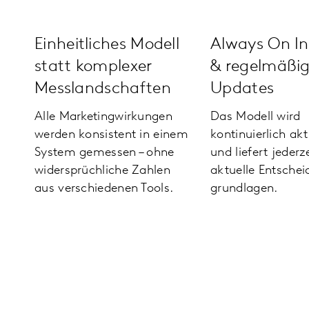
Einheitliches Modell
Always On In
statt komplexer
& regelmäßi
Mess­land­schaften
Updates
Alle Marketing­wirkungen
Das Modell wird
werden konsistent in einem
kontinuierlich akt
System gemessen – ohne
und liefert jederze
widersprüchliche Zahlen
aktuelle Entsche
aus verschiedenen Tools.
grundlagen.