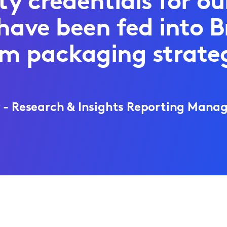
ty credentials for o
have been fed into 
rm packaging strate
r - Research & Insights Reporting Mana