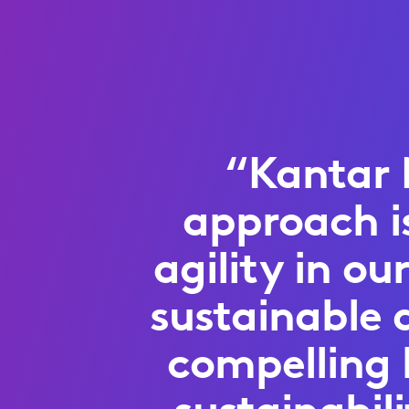
“Kantar 
approach is
agility in o
sustainable 
compelling 