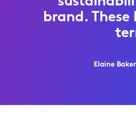
sustainabili
brand. These 
te
Elaine Bake