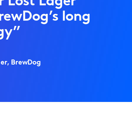
ur Lost Lager
BrewDog’s long
gy”
ger, BrewDog