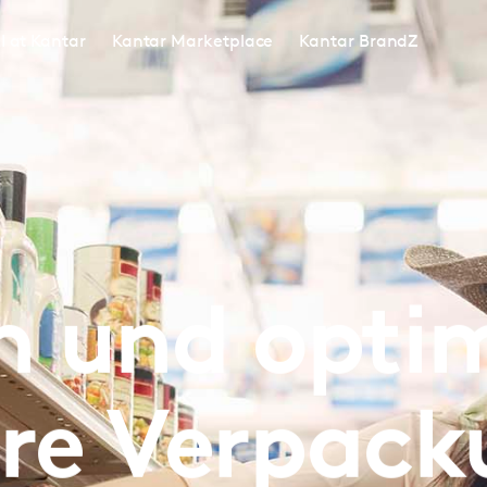
I at Kantar
Kantar Marketplace
Kantar BrandZ
n und opti
hre Verpac