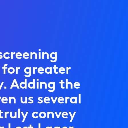
screening
 for greater
y. Adding the
en us several
truly convey