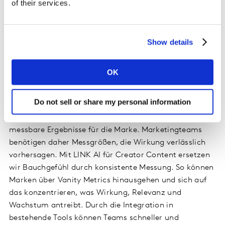
of their services.
Ein KI-basierter Content-Optimierer in LINK AI
unterstützt Teams zusätzlich dabei, kreative Inhalte
bereits vor dem Launch gezielt zu verbessern. Das Tool
Show details
liefert visuelle Handlungsempfehlungen für statische
und Bewegtbildformate, um Optimierungen direkt
umzusetzen und die Performance im Markt zu steigern.
OK
Ty Ahmad-Taylor, Chief Product Officer bei Kantar:
Do not sell or share my personal information
„Weniger als ein Drittel der Creator-Inhalte erzielt
messbare Ergebnisse für die Marke. Marketingteams
benötigen daher Messgrößen, die Wirkung verlässlich
vorhersagen. Mit LINK AI für Creator Content ersetzen
wir Bauchgefühl durch konsistente Messung. So können
Marken über Vanity Metrics hinausgehen und sich auf
das konzentrieren, was Wirkung, Relevanz und
Wachstum antreibt. Durch die Integration in
bestehende Tools können Teams schneller und