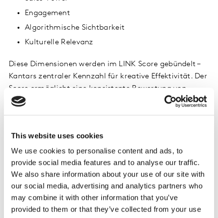
Engagement
Algorithmische Sichtbarkeit
Kulturelle Relevanz
Diese Dimensionen werden im LINK Score gebündelt –
Kantars zentraler Kennzahl für kreative Effektivität. Der
Score ermöglicht eine konsistente Bewertung von
Content über alle Kanäle hinweg und vereinfacht das
Management komplexer Kampagnen und wachsender
Asset-Portfolios.
This website uses cookies
Zudem lässt sich die Kennzahl direkt in bestehende
We use cookies to personalise content and ads, to
Marketing-Tools integrieren. Über eine neue Kantar-API
provide social media features and to analyse our traffic.
We also share information about your use of our site with
können Unternehmen organisationsweit
our social media, advertising and analytics partners who
nachvollziehen, welche Inhalte wirken – und fundiertere
may combine it with other information that you’ve
Entscheidungen treffen.
provided to them or that they’ve collected from your use