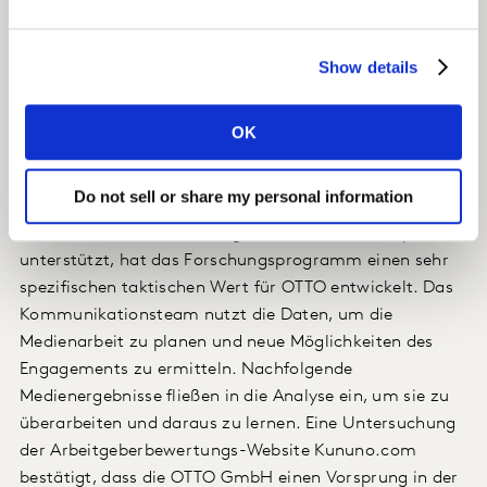
beschleunigt hatte. Entscheidend ist, dass die OTTO zur
Verfügung stehenden umfangreichen Daten ein
Show details
evidenzbasiertes Verständnis der wichtigsten
Medienkanäle und Diskussionsthemen lieferten, so dass
Zeit und Ressourcen effektiv genutzt werden konnten.
OK
Die Auswirkungen der Studie
Do not sell or share my personal information
Da die Datenstruktur sehr gezielte Ad-hoc-Analysen
unterstützt, hat das Forschungsprogramm einen sehr
spezifischen taktischen Wert für OTTO entwickelt. Das
Kommunikationsteam nutzt die Daten, um die
Medienarbeit zu planen und neue Möglichkeiten des
Engagements zu ermitteln. Nachfolgende
Medienergebnisse fließen in die Analyse ein, um sie zu
überarbeiten und daraus zu lernen. Eine Untersuchung
der Arbeitgeberbewertungs-Website Kununo.com
bestätigt, dass die OTTO GmbH einen Vorsprung in der