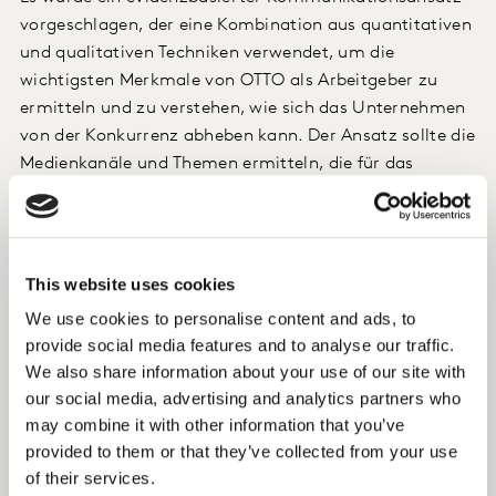
vorgeschlagen, der eine Kombination aus quantitativen
und qualitativen Techniken verwendet, um die
wichtigsten Merkmale von OTTO als Arbeitgeber zu
ermitteln und zu verstehen, wie sich das Unternehmen
von der Konkurrenz abheben kann. Der Ansatz sollte die
Medienkanäle und Themen ermitteln, die für das
Arbeitgeberprofil von OTTO am relevantesten sind, und
Bereiche mit Chancen und Risiken aufdecken. Eine
gezielte Analyse des Themas "Future Work" wurde
einbezogen, um OTTOs Positionierung als Pionier der
This website uses cookies
Arbeitsplatzinnovation zu messen und die
We use cookies to personalise content and ads, to
Auswirkungen der Pandemie auf die Future Work-
provide social media features and to analyse our traffic.
Kommunikation zu bewerten.
We also share information about your use of our site with
our social media, advertising and analytics partners who
Die Studie im Überblick
may combine it with other information that you’ve
provided to them or that they’ve collected from your use
Die Analyse bestätigte, dass die Pandemie die
of their services.
Mediendiskussion über innovative Arbeitspraktiken