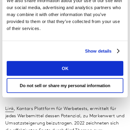
We also share information about your use of our site with
3 Bosch, Spanien,
Live sustainable #LikeABosch
,
our social media, advertising and analytics partners who
Jung von Matt / Pingüino Torreblanca
may combine it with other information that you’ve
provided to them or that they’ve collected from your use
Print und Plakat
of their services.
1 Starbucks Chilled Coffee, GB,
Starbucks chilled
coffee – OOH
, Landor & Fitch
Show details
2 The North Face, GB,
It’s More than a Jacket –
Summit Series
, The North Face Creative Team
OK
3 Occhio, Deutschland,
Largo
, Martin et Karczinski
Gewinner zeigen, welche Themen
Do not sell or share my personal information
wirksame Kreativität ausmachen
Link
, Kantars Plattform für Werbetests, ermittelt für
jedes Werbemittel dessen Potenzial, zu Markenwert und
Umsatzsteigerung beizutragen. 2022 zeichneten sich