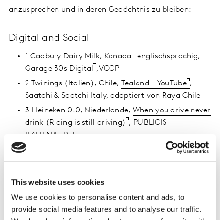
anzusprechen und in deren Gedächtnis zu bleiben:
Digital and Social
1 Cadbury Dairy Milk, Kanada – englischsprachig,
Garage 30s Digital
,VCCP
2 Twinings (Italien), Chile,
Tealand - YouTube
,
Saatchi & Saatchi Italy, adaptiert von Raya Chile
3 Heineken 0.0, Niederlande,
When you drive never
drink (Riding is still driving)
, PUBLICIS
ITALIEN/LePub
TV
1 KFC France, Frankreich,
KFC Héritage
, Havas
This website uses cookies
Paris
We use cookies to personalise content and ads, to
2 Tennent's Lager, GB,
Tennent's Lager - It's a
provide social media features and to analyse our traffic.
Wonderful Pint (60')
, Studio Something