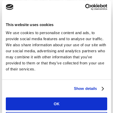
möglicherweise mit einer Alternativmarke oder einem
anderen Produkt nach Hause gegangen. Dies lag an
einem Konflikt zwischen Edeka und dem globalen
This website uses cookies
FMCG-Spieler Mondelez, der zu Engpässen bei
Deutschlands beliebtester Frischkäse-Marke führte. Der
We use cookies to personalise content and ads, to
Einzelhändler weigerte sich, den Preiserhöhungen von
provide social media features and to analyse our traffic.
Mondelez zu folgen, da er diese in Zeiten sinkender
We also share information about your use of our site with
Rohstoff- und Zutatenpreise als überzogen empfand.
our social media, advertising and analytics partners who
Ähnliche Auseinandersetzungen und Auslistungen
may combine it with other information that you’ve
haben auch andere Branchenführer in der
provided to them or that they’ve collected from your use
of their services.
Vergangenheit erlebt, daher ist der Mechanismus selbst
in der FMCG-Welt nicht neu. Allerdings war die
Verhandlungsmacht der deutschen Einzelhandelsketten
noch nie so groß. Ihre Eigenmarken werden oft als
Show details
starke Alternative angesehen und ohne großes Zögern
gekauft. Dass diejenigen Unternehmen, welche die
OK
Handelsmarken im Auftrag der Händler herstellen,