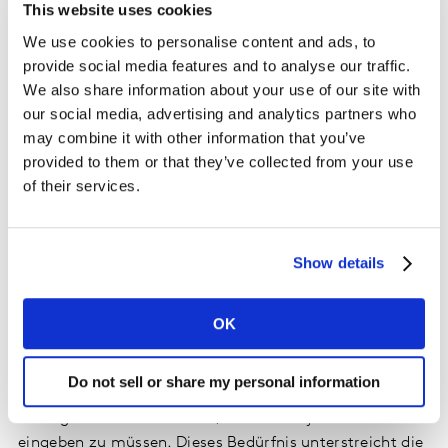
This website uses cookies
sagen, dass sie nicht wissen, ob ein bestimmtes
We use cookies to personalise content and ads, to
Angebot online verfügbar ist. 38 % haben
provide social media features and to analyse our traffic.
Schwierigkeiten, sich auf den entsprechenden Websites
We also share information about your use of our site with
zurechtzufinden. Und 66 % wünschen sich, dass der
our social media, advertising and analytics partners who
Staat sie aktiv informiert, anstatt dass sie selbst nach
may combine it with other information that you’ve
Informationen suchen müssen.
provided to them or that they’ve collected from your use
of their services.
Für 46 % ist der schnellere Erhalt von Leistungen im
Vergleich zum analogen Verfahren der entscheidende
Impuls für die Nutzung von E-Government. Dies
Show details
erfordert eine umfassende und effektive Digitalisierung
innerhalb der Verwaltung, damit Prozesse
automatisiert und Fachkräfte entlastet werden können.
OK
Auch Personalisierung motiviert potenzielle
Nutzer*innen: 42 % der Bürgerinnen und Bürger
Do not sell or share my personal information
möchten, dass bereits eingegebene Daten für künftige
Anträge verwendet werden, anstatt sie jedes Mal neu
eingeben zu müssen. Dieses Bedürfnis unterstreicht die