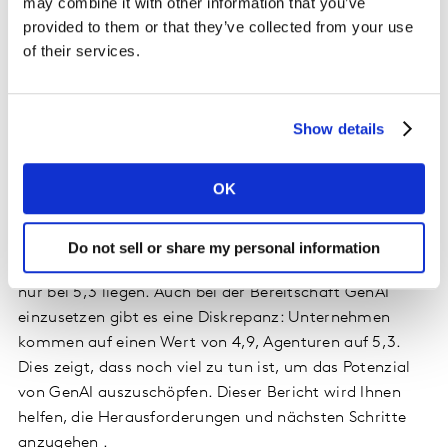
may combine it with other information that you’ve
operativen Aufgaben auf strategische Initiativen zur
provided to them or that they’ve collected from your use
Markenentwicklung verlagert.
of their services.
Wie gut ist Ihre Marketingabteilung
Show details
für die GenAI-Revolution gerüstet?
OK
Unsere Untersuchung zeigt eine Diskrepanz zwischen
den erwarteten und den aktuellen Auswirkungen: Auf
einer Skala von 1 bis 10 wird das zukünftige Potenzial
Do not sell or share my personal information
mit 9,0 bewertet, während die aktuellen Auswirkungen
nur bei 5,3 liegen. Auch bei der Bereitschaft GenAI
einzusetzen gibt es eine Diskrepanz: Unternehmen
kommen auf einen Wert von 4,9, Agenturen auf 5,3.
Dies zeigt, dass noch viel zu tun ist, um das Potenzial
von GenAI auszuschöpfen. Dieser Bericht wird Ihnen
helfen, die Herausforderungen und nächsten Schritte
anzugehen .