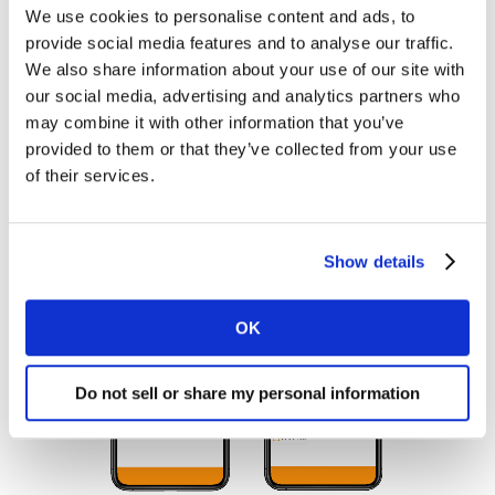
Visualisierungen oder leistungsstarker Dashboards, die
We use cookies to personalise content and ads, to
provide social media features and to analyse our traffic.
Ihre Umfragedaten, Daten von Drittanbietern und First-
We also share information about your use of our site with
Party-Daten in Echtzeit integrieren.
our social media, advertising and analytics partners who
Kontaktieren Sie uns über das folgende Formular.
may combine it with other information that you’ve
provided to them or that they’ve collected from your use
of their services.
Show details
OK
Do not sell or share my personal information