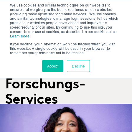
We use cookies and similar technologies on our websites to
ensure that we give you the best experience on our websites
(including those optimised for mobile devices). We use cookies
and similar technologies to manage login sessions, tell us which
parts of our websites people have visited and improve the
speed/security of our sites. By continuing to use this site, you
consent to our use of cookies, as described in our cookie notice.
Learn more
ZUVERLÄSSIGE ANTWORTEN VON KUNDEN
If you decline, your information won’t be tracked when you visit
UND NICHT-KUNDEN
this website. A single cookie will be used in your browser to
Umfrage-
remember your preference not to be tracked.
Lösungen und
Accept
Decline
Forschungs-
Services