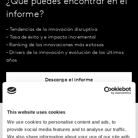
¿Qué puedes encontrar en el
informe?
– Tendencias de la innovación disruptiva
– Tasa de éxito y e impacto incremental
– Ranking de las innovaciones más exitosas
– Drivers de la innovación y evolución de los últimos
años
Descarga el informe
This website uses cookies
We use cookies to personalise content and ads, to
Más información
provide social media features and to analyse our traffic.
We also share information about your use of our site with