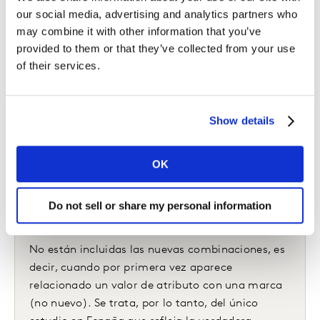
our social media, advertising and analytics partners who
may combine it with other information that you’ve
provided to them or that they’ve collected from your use
of their services.
Para el estudio, la definición de innovación
utilizada es la siguiente: se incluye todos los
EANs (código de barras de los productos) que
Show details
incorporan un valor nuevo de atributo, excepto
Marca y Formato (peso o litros).
OK
Tanto si el EAN es nuevo, como si ya existe y
cambia la codificación y en este cambio
Do not sell or share my personal information
incorpora el valor nuevo.
No están incluidas las nuevas combinaciones, es
decir, cuando por primera vez aparece
relacionado un valor de atributo con una marca
(no nuevo). Se trata, por lo tanto, del único