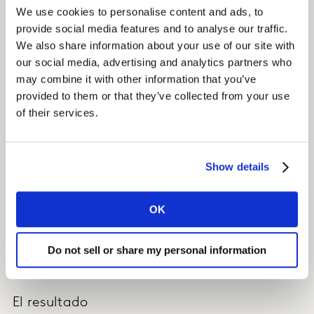
el target clave de crecimiento de la marca.
We use cookies to personalise content and ads, to
Históricamente, los anuncios tenían un rendimiento
provide social media features and to analyse our traffic.
más limitado entre este grupo de público.
We also share information about your use of our site with
our social media, advertising and analytics partners who
El insight
may combine it with other information that you’ve
provided to them or that they’ve collected from your use
A lo largo del desarrollo de los anuncios no terminados,
of their services.
Kantar continuó haciendo recomendaciones sobre
cómo ejecutar esta idea fundamental diferenciadora.
Show details
Un ejemplo de dichas recomendaciones incluía
cambios en el guion para crear una conexión más
OK
explícita entre la marca Tropicana y el insight. Esto se
descubrió durante la fase inicial de animación y se
actualizó antes de testar los storyboards y las
Do not sell or share my personal information
creatividades finales.
El resultado