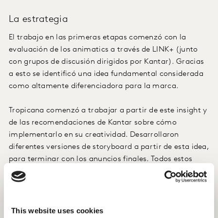
La estrategia
El trabajo en las primeras etapas comenzó con la
evaluación de los animatics a través de LINK+ (junto
con grupos de discusión dirigidos por Kantar). Gracias
a esto se identificó una idea fundamental considerada
como altamente diferenciadora para la marca.
Tropicana comenzó a trabajar a partir de este insight y
de las recomendaciones de Kantar sobre cómo
implementarlo en su creatividad. Desarrollaron
diferentes versiones de storyboard a partir de esta idea,
para terminar con los anuncios finales. Todos estos
trabajos fueron testados con LINK+ (Storyboard / TV).
En cada ronda de tests, Kantar aprovechó los insights
recogidos por LINK+ para conocer los resultados entre
This website uses cookies