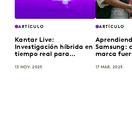
ARTÍCULO
ARTÍCULO
Kantar Live:
Aprendiend
Investigación híbrida en
Samsung: 
tiempo real para
marca fuer
decisiones más
de la innov
inteligentes
13 NOV. 2025
17 MAR. 2025