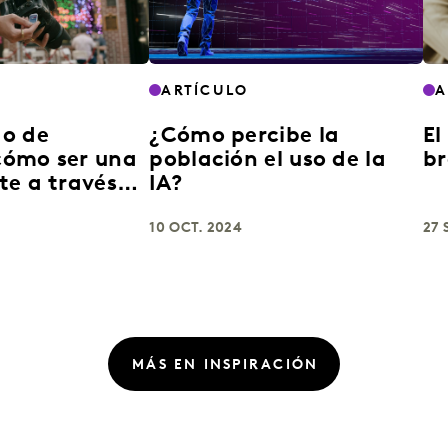
ARTÍCULO
A
o de
¿Cómo percibe la
El
cómo ser una
población el uso de la
br
te a través
IA?
ación
10 OCT. 2024
27 
MÁS EN INSPIRACIÓN