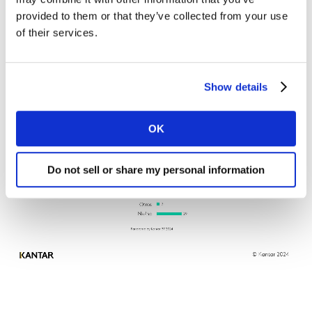
Artificial, sobre todo si los comparamos con otros
provided to them or that they’ve collected from your use
como el arte, la alimentación o el cuidado del hogar.
of their services.
Show details
OK
Do not sell or share my personal information