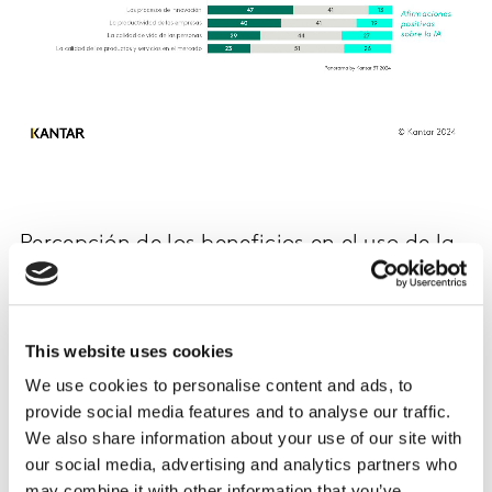
Percepción de los beneficios en el uso de la
IA por sectores
En lo que respecta a los sectores, no hay un consenso
claro. La sanidad, la educación y los medios de
This website uses cookies
comunicación son los sectores en los que los
We use cookies to personalise content and ads, to
consumidores creen que la IA puede mejorar sus vidas
provide social media features and to analyse our traffic.
de manera más significativa, y así lo declara en torno a
We also share information about your use of our site with
un tercio de ellos. Estos sectores tendrían por tanto
our social media, advertising and analytics partners who
menor resistencia a la introducción de la Inteligencia
may combine it with other information that you’ve