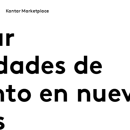
Kantar Marketplace
ar
dades de
nto en nue
s