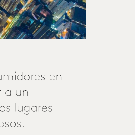
sumidores en
r a un
los lugares
osos.