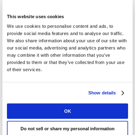
los presupuestos domésticos.
This website uses cookies
Sin sensación de riesgo, pero sí con
We use cookies to personalise content and ads, to
preocupación por el tema laboral
provide social media features and to analyse our traffic.
Aunque los datos sobre la confianza en la estabilidad
We also share information about your use of our site with
personal del puesto de trabajo hayan tenido un
our social media, advertising and analytics partners who
crecimiento positivo, la preocupación por el tema
may combine it with other information that you’ve
laboral como algo general sigue siendo elevada. Así, 4
provided to them or that they’ve collected from your use
de cada 10 españoles creen que aumentará el número
of their services.
de desempleados.
Esta opinión sobre el empleo influye en la opinión sobre
Show details
los ingresos. Tanto es así que dos tercios de los
consumidores piensan que se mantendrán. Por su
OK
parte, un 20% tiene dudas al respecto.
Do not sell or share my personal information
Las grandes compras, para tiempos mejores