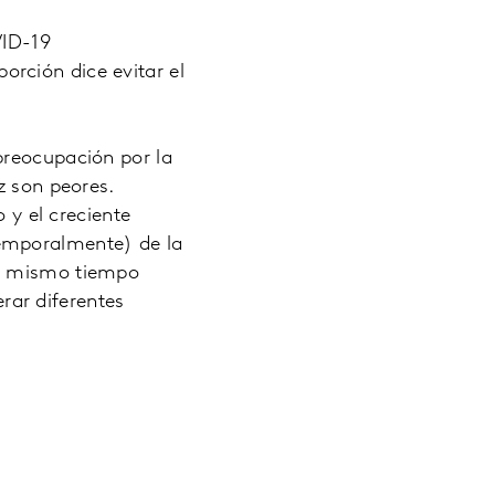
VID-19
rción dice evitar el
preocupación por la
z son peores.
 y el creciente
temporalmente) de la
al mismo tiempo
ar diferentes