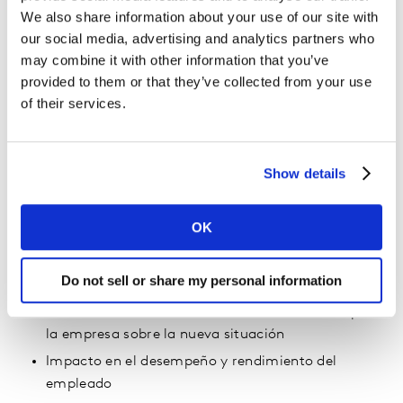
We also share information about your use of our site with
Diagnosticar
our social media, advertising and analytics partners who
El estudio
La Experiencia de los empleados en el
may combine it with other information that you’ve
teletrabajo
de Kantar te permite escuchar la voz de tus
provided to them or that they’ve collected from your use
empleados, comprender sus experiencias y
of their services.
sentimientos e identificar rápidamente los problemas y
retos a superar para mejorar el ambiente de trabajo
(virtual) a distancia.
Show details
Estado de ánimo y de motivación de tus
OK
empleados
Su percepción de cómo la empresa está
Do not sell or share my personal information
gestionando la situación
Valoración del nivel de información facilitada por
la empresa sobre la nueva situación
Impacto en el desempeño y rendimiento del
empleado