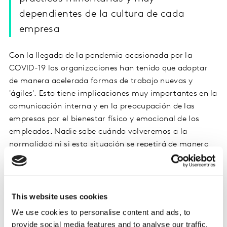
dependientes de la cultura de cada
empresa
Con la llegada de la pandemia ocasionada por la
COVID-19 las organizaciones han tenido que adoptar
de manera acelerada formas de trabajo nuevas y
'ágiles'.
Esto tiene implicaciones muy importantes en la
comunicación interna y en la preocupación de las
empresas por el bienestar físico y emocional de los
empleados. Nadie sabe cuándo volveremos a la
normalidad ni si esta situación se repetirá de manera
cíclica. Nos enfrentamos a una 'nueva' normalidad
para la que hay que prepararse, y para eso es vital
conocer los sentimientos y la motivación de los
empleados: los empleados deben tener voz.
This website uses cookies
We use cookies to personalise content and ads, to
Escuchar y Participar | Monitorizar |
provide social media features and to analyse our traffic.