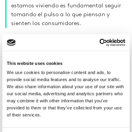
estamos viviendo es fundamental seguir
tomando el pulso a lo que piensan y
sienten los consumidores.
Conocer bien los cambios de hábitos y la nueva
manera de relacionarse con las personas y las marcas
te ayudará a entenderles y así adaptarte a lo que
necesitan.
This website uses cookies
We use cookies to personalise content and ads, to
En un momento en que se están generando más
provide social media features and to analyse our traffic.
conversaciones que nunca, los expertos cualitativos de
We also share information about your use of our site with
Kantar están preparados para mantener
our social media, advertising and analytics partners who
conversaciones digitales: grupos de discusión virtuales,
may combine it with other information that you’ve
entrevistas y comunidades digitales para dar respuesta
provided to them or that they’ve collected from your use
a las preguntas que te puedes estar haciendo en estos
of their services.
complicados momentos.