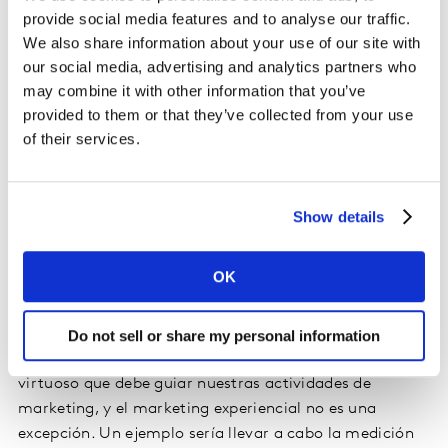
Conseguir la vinculación emocional marca-consumidor
provide social media features and to analyse our traffic.
es clave para el equity de la marca, combinando las
We also share information about your use of our site with
experiencias en off con la viralidad “on” de estas
our social media, advertising and analytics partners who
experiencias a través de redes sociales.
may combine it with other information that you’ve
provided to them or that they’ve collected from your use
of their services.
Definir, diseñar, lanzar, medir, corregir
Como cualquier actividad de marketing, en el mundo
de los eventos debemos siempre iterar en nuestras
Show details
actividades con el objetivo de mejora continua. Y
debemos disponer de indicadores clave que nos ayuden
OK
a tomar las mejores decisiones para optimizar el
retorno de nuestra inversión, el ROI.
Do not sell or share my personal information
Definir, Diseñar, Lanzar, Medir, Corregir es el círculo
virtuoso que debe guiar nuestras actividades de
marketing, y el marketing experiencial no es una
excepción. Un ejemplo sería llevar a cabo la medición