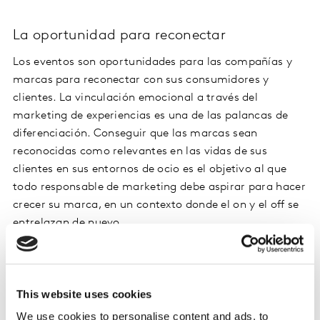
La oportunidad para reconectar
Los eventos son oportunidades para las compañías y
marcas para reconectar con sus consumidores y
clientes. La vinculación emocional a través del
marketing de experiencias es una de las palancas de
diferenciación. Conseguir que las marcas sean
reconocidas como relevantes en las vidas de sus
clientes en sus entornos de ocio es el objetivo al que
todo responsable de marketing debe aspirar para hacer
crecer su marca, en un contexto donde el on y el off se
entrelazan de nuevo.
Por ello es importante acertar en cada actividad de
marketing, ser coherentes con la promesa de marca y
This website uses cookies
ofrecer una experiencia de marca ganadora y
consistente a lo largo de las distintas interacciones.
We use cookies to personalise content and ads, to