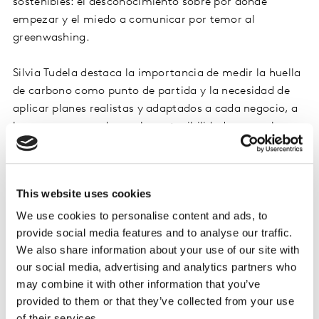
sostenibles: el desconocimiento sobre por dónde
empezar y el miedo a comunicar por temor al
greenwashing.
Silvia Tudela destaca la importancia de medir la huella
de carbono como punto de partida y la necesidad de
aplicar planes realistas y adaptados a cada negocio, a
la vez que recuerda que la sostenibilidad no es solo
medioambiente: abarca dimensiones sociales,
económicas y de gobernanza que cada vez más
empresas incorporan en sus informes ESG.
This website uses cookies
We use cookies to personalise content and ads, to
Y si hablamos de comunicar y actuar, el marketing
provide social media features and to analyse our traffic.
juega un papel clave. Si las marcas quieren impulsar
We also share information about your use of our site with
comportamientos responsables y convertir la
our social media, advertising and analytics partners who
predisposición en compra real, sostenibilidad y
may combine it with other information that you’ve
marketing deben ir de la mano y recordar que si los
provided to them or that they’ve collected from your use
productos sostenibles no son accesibles, visibles y
of their services.