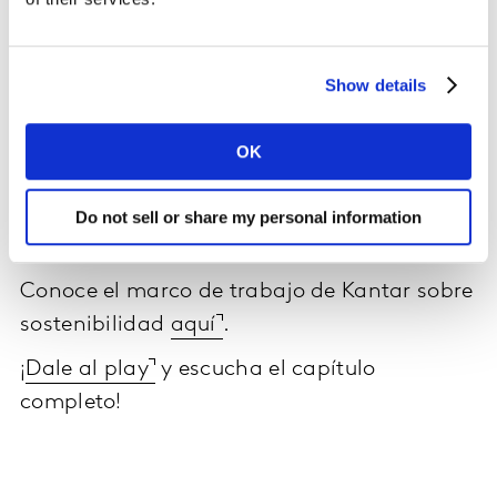
competitivos en el punto de venta, el esfuerzo se
diluye.
Show details
No importa el tamaño de la empresa y no hace falta
hacerlo todo perfecto, lo que hace falta es empezar.
Porque las empresas que miden, actúan y comunican
OK
con honestidad no solo generan impacto positivo,
también construyen marcas más fuertes, relevantes y
Do not sell or share my personal information
competitivas.
Conoce el marco de trabajo de Kantar sobre
sostenibilidad
aquí
.
¡
Dale al play
y escucha el capítulo
completo!