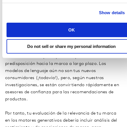
fiable del buen o mal rendimiento. A medida que los
clics y las sesiones disminuyen, el seguimiento de la
Show details
visibilidad y la interacción probablemente cobrará más
protagonismo.
OK
Sin embargo, es importante que las marcas vayan más
allá de los KPIs superficiales y de corto plazo para
Do not sell or share my personal information
entender realmente cómo su presencia en todos los
resultados de búsqueda por IA impacta en la
predisposición hacia la marca a largo plazo. Los
modelos de lenguaje aún no son tus nuevos
consumidores (¡todavía!), pero, según nuestras
investigaciones, se están convirtiendo rápidamente en
asesores de confianza para las recomendaciones de
productos.
Por tanto, tu evaluación de la relevancia de tu marca
en los motores generativos debería incluir análisis del